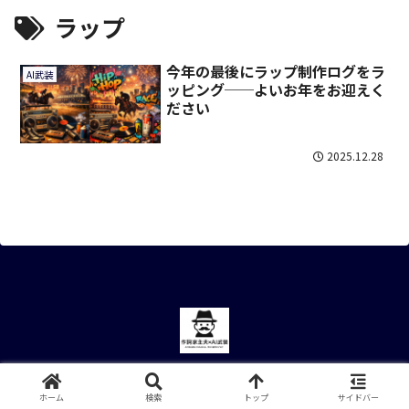
ラップ
今年の最後にラップ制作ログをラ
AI武装
ッピング──よいお年をお迎えく
ださい
2025.12.28
© 2025 作詞家主夫×AI武装.
ホーム
検索
トップ
サイドバー