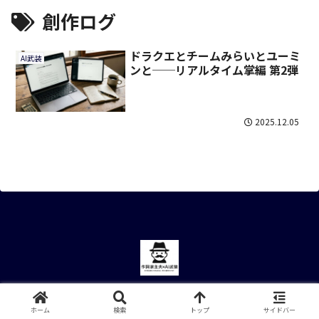
創作ログ
ドラクエとチームみらいとユーミ
AI武装
ンと──リアルタイム掌編 第2弾
2025.12.05
© 2025 作詞家主夫×AI武装.
ホーム
検索
トップ
サイドバー